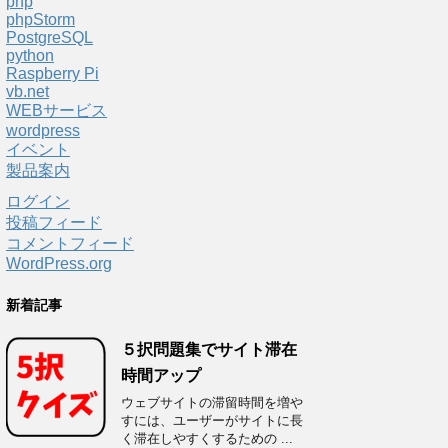
php
phpStorm
PostgreSQL
python
Raspberry Pi
vb.net
WEBサービス
wordpress
イベント
製品案内
ログイン
投稿フィード
コメントフィード
WordPress.org
新着記事
５択問題集でサイト滞在
時間アップ
ウェブサイトの滞留時間を増や
すには、ユーザーがサイトに長
く滞在しやすくするための ...