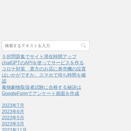
５択問題集でサイト滞在時間アップ
chatGPTのAPIを使ってサービスを作る
コロナ対策 貴方のお店に券売機の設置
はいかがですか。スマホで待ち時間を確
認
毒物劇物取扱者試験に合格する秘訣は
GoogleFormでアンケート画面を作成
2023年7月
2023年6月
2023年5月
2023年3月
2022年11月