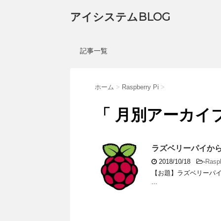
アイシステムBLOG
記事一覧
ホーム
>
Raspberry Pi
>
「 月別アーカイブ：
ラズベリーパイか
2018/10/18
-
Raspb
【お題】ラズベリーパイ
...