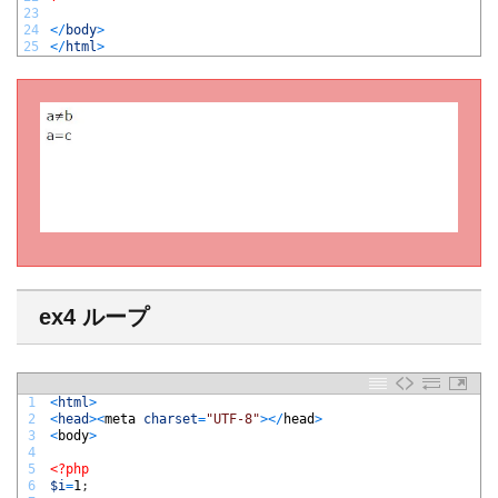
23
24
<
/
body
>
25
<
/
html
>
ex4 ループ
1
<
html
>
2
<
head
>
<
meta 
charset
=
"UTF-8"
>
<
/
head
>
3
<
body
>
4
5
<?php
6
$i
=
1
;