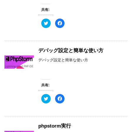
有
ク
(
リ
新
ッ
共有:
し
ク
い
し
ウ
て
ィ
く
ク
F
ン
だ
リ
a
ド
さ
ッ
c
ウ
い
ク
e
で
(
し
b
開
新
て
o
き
し
T
o
ま
い
w
k
す
ウ
デバッグ設定と簡単な使い方
i
で
)
ィ
t
共
ン
t
有
デバッグ設定と簡単な使い方
ド
e
す
ウ
r
る
で
で
に
開
共
は
き
有
ク
ま
(
リ
す
新
ッ
)
共有:
し
ク
い
し
ウ
て
ィ
く
ク
F
ン
だ
リ
a
ド
さ
ッ
c
ウ
い
ク
e
で
(
し
b
開
新
て
o
き
し
T
o
ま
い
w
k
す
ウ
phpstorm実行
i
で
)
ィ
t
共