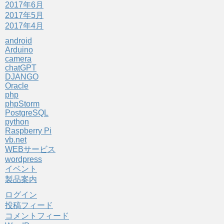
2017年6月
2017年5月
2017年4月
android
Arduino
camera
chatGPT
DJANGO
Oracle
php
phpStorm
PostgreSQL
python
Raspberry Pi
vb.net
WEBサービス
wordpress
イベント
製品案内
ログイン
投稿フィード
コメントフィード