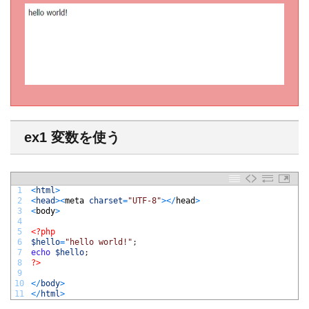
ex1 変数を使う
1
<
html
>
2
<
head
>
<
meta 
charset
=
"UTF-8"
>
<
/
head
>
3
<
body
>
4
5
<?php
6
$hello
=
"hello world!"
;
7
echo
$hello
;
8
?>
9
10
<
/
body
>
11
<
/
html
>