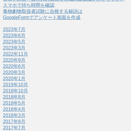
開
新
スマホで待ち時間を確認
き
し
ま
い
毒物劇物取扱者試験に合格する秘訣は
す
ウ
)
ィ
GoogleFormでアンケート画面を作成
ン
ド
ウ
2023年7月
で
開
2023年6月
き
ま
2023年5月
す
)
2023年3月
2022年11月
2020年9月
2020年6月
2020年3月
2020年1月
2019年10月
2018年10月
2018年8月
2018年5月
2018年4月
2018年3月
2017年8月
2017年7月