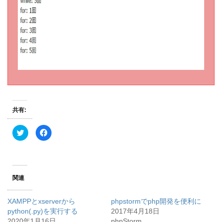
共有:
ク
F
リ
a
ッ
c
ク
e
し
b
て
o
T
o
w
k
関連
i
で
t
共
t
有
e
す
XAMPPとxserverから
phpstormでphp開発を便利に
r
る
で
に
python(.py)を実行する
2017年4月18日
共
は
2020年1月16日
有
ク
phpStorm