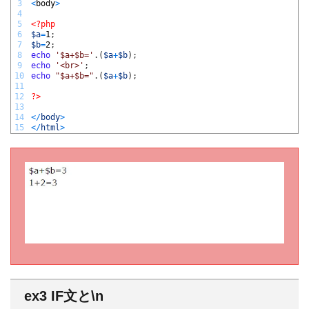
3
<
body
>
4
5
<?php
6
$a
=
1
;
7
$b
=
2
;
8
echo
'$a+$b='
.
(
$a
+
$b
)
;
9
echo
'<br>'
;
10
echo
"$a+$b="
.
(
$a
+
$b
)
;
11
12
?>
13
14
<
/
body
>
15
<
/
html
>
ex3 IF文と\n