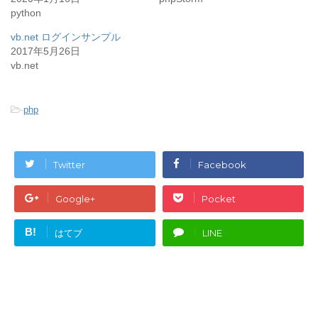
(
リ
python
新
ッ
し
ク
い
し
vb.net ログインサンプル
ウ
て
ィ
く
2017年5月26日
ン
だ
vb.net
ド
さ
ウ
い
で
(
開
新
き
し
ま
い
-
php
す
ウ
)
ィ
ン
ド
ウ
で
Twitter
Facebook
開
き
ま
す
Google+
Pocket
)
B!
はてブ
LINE