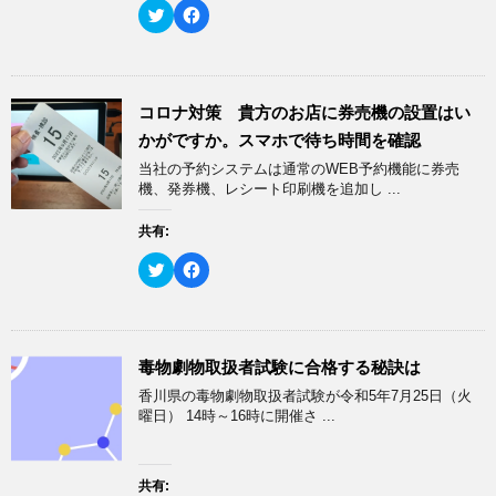
い
し
ク
F
ウ
て
リ
a
ィ
く
ッ
c
ン
だ
ク
e
ド
さ
し
b
ウ
い
て
o
で
(
T
o
開
新
w
k
コロナ対策 貴方のお店に券売機の設置はい
き
し
i
で
ま
い
t
共
かがですか。スマホで待ち時間を確認
す
ウ
t
有
)
ィ
e
す
当社の予約システムは通常のWEB予約機能に券売
ン
r
る
ド
で
に
機、発券機、レシート印刷機を追加し ...
ウ
共
は
で
有
ク
開
(
リ
共有:
き
新
ッ
ま
し
ク
す
い
し
ク
F
)
ウ
て
リ
a
ィ
く
ッ
c
ン
だ
ク
e
ド
さ
し
b
ウ
い
て
o
で
(
T
o
開
新
w
k
毒物劇物取扱者試験に合格する秘訣は
き
し
i
で
ま
い
t
共
香川県の毒物劇物取扱者試験が令和5年7月25日（火
す
ウ
t
有
)
ィ
e
す
曜日） 14時～16時に開催さ ...
ン
r
る
ド
で
に
ウ
共
は
で
有
ク
開
(
リ
共有:
き
新
ッ