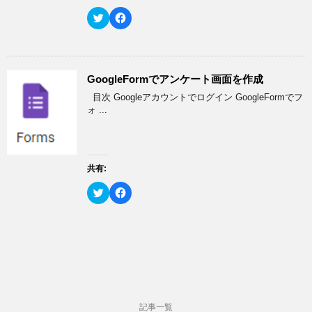
ま
し
ク
す
い
し
ク
F
)
ウ
て
リ
a
ィ
く
ッ
c
ン
だ
ク
e
ド
さ
し
b
ウ
い
て
o
で
(
T
o
開
新
w
k
GoogleFormでアンケート画面を作成
き
し
i
で
ま
い
t
共
目次 Googleアカウントでログイン GoogleFormでフ
す
ウ
t
有
)
ィ
e
す
ォ ...
ン
r
る
ド
で
に
ウ
共
は
で
有
ク
開
(
リ
き
新
ッ
ま
し
ク
共有:
す
い
し
)
ウ
て
ク
F
ィ
く
リ
a
ン
だ
ッ
c
ド
さ
ク
e
ウ
い
し
b
で
(
て
o
開
新
T
o
き
し
w
k
ま
い
i
で
す
ウ
t
共
)
ィ
t
有
ン
e
す
ド
r
る
ウ
で
に
で
記事一覧
共
は
開