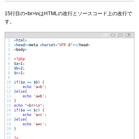
15行目の<br>\nはHTMLの改行とソースコード上の改行で
す。
1
<
html
>
2
<
head
>
<
meta 
charset
=
"UTF-8"
>
<
/
head
>
3
<
body
>
4
5
<?php
6
$a
=
1
;
7
$b
=
2
;
8
$c
=
1
;
9
10
if
(
$a
==
$b
)
{
11
echo
'a=b'
;
12
}
else
{
13
echo
'a≠b'
;
14
}
15
echo
"<br>\n"
;
16
if
(
$a
==
$c
)
{
17
echo
'a=c'
;
18
}
else
{
19
echo
'a≠c'
;
20
}
21
22
?>