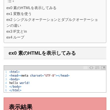
ex0 素のHTMLを表示してみる
ex1 変数を使う
ex2 シングルクオーテーションとダブルクオーテーショ
ンの違い
ex3 IF文と\n
ex4 ループ
ex0 素のHTMLを表示してみる
1
<
html
>
2
<
head
>
<
meta 
charset
=
"UTF-8"
>
<
/
head
>
3
<
body
>
4
hello 
world
!
5
<
/
body
>
6
<
/
html
>
表示結果