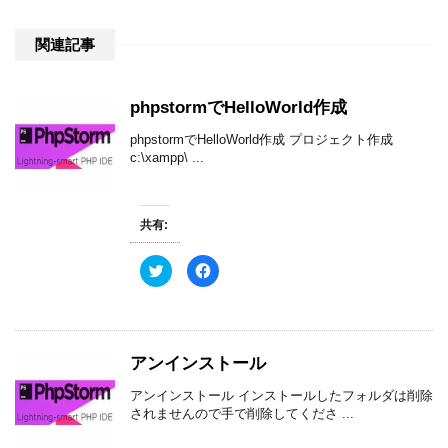
関連記事
phpstormでHelloWorld作成
phpstormでHelloWorld作成 プロジェクト作成
c:\xampp\ ...
共有:
ク
F
リ
a
ッ
c
ク
e
し
b
て
o
T
o
w
k
アンインストール
i
で
t
共
t
有
アンインストール インストールしたフォルダは削除
e
す
r
る
されませんので手で削除してくださ ...
で
に
共
は