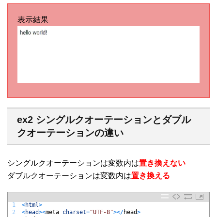
表示結果
ex2 シングルクオーテーションとダブル
クオーテーションの違い
シングルクオーテーションは変数内は
置き換えない
ダブルクオーテーションは変数内は
置き換える
1
<
html
>
2
<
head
>
<
meta 
charset
=
"UTF-8"
>
<
/
head
>