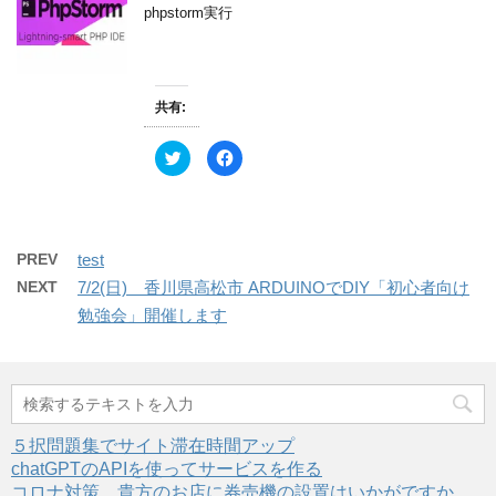
ン
t
有
phpstorm実行
ド
e
す
ウ
r
る
で
で
に
開
共
は
き
有
ク
ま
(
リ
す
新
ッ
)
共有:
し
ク
い
し
ウ
て
ィ
く
ク
F
ン
だ
リ
a
ド
さ
ッ
c
ウ
い
ク
e
で
(
し
b
開
新
て
o
き
し
T
o
ま
い
w
k
す
ウ
PREV
test
i
で
)
ィ
t
共
ン
NEXT
7/2(日) 香川県高松市 ARDUINOでDIY「初心者向け
t
有
ド
e
す
ウ
勉強会」開催します
r
る
で
で
に
開
共
は
き
有
ク
ま
(
リ
す
新
ッ
)
し
ク
い
し
ウ
て
ィ
く
５択問題集でサイト滞在時間アップ
ン
だ
ド
さ
chatGPTのAPIを使ってサービスを作る
ウ
い
で
(
コロナ対策 貴方のお店に券売機の設置はいかがですか。