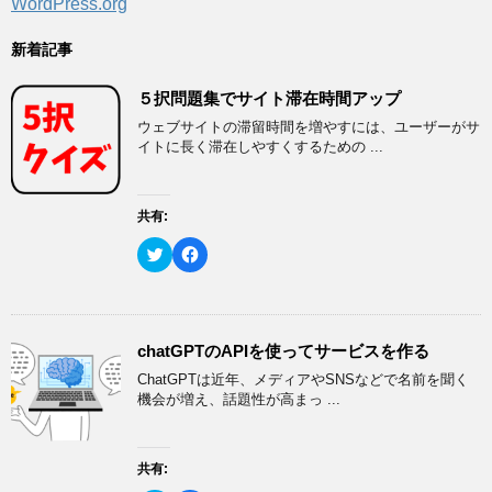
WordPress.org
新着記事
５択問題集でサイト滞在時間アップ
ウェブサイトの滞留時間を増やすには、ユーザーがサ
イトに長く滞在しやすくするための ...
共有:
ク
F
リ
a
ッ
c
ク
e
し
b
て
o
T
o
w
k
chatGPTのAPIを使ってサービスを作る
i
で
t
共
ChatGPTは近年、メディアやSNSなどで名前を聞く
t
有
e
す
機会が増え、話題性が高まっ ...
r
る
で
に
共
は
有
ク
(
リ
共有:
新
ッ
し
ク