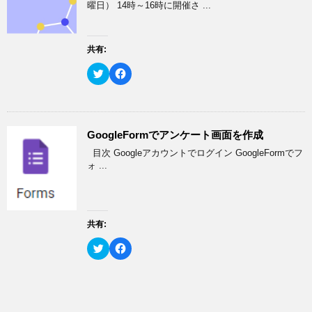
)
ィ
e
す
曜日） 14時～16時に開催さ ...
ン
r
る
ド
で
に
ウ
共
は
で
有
ク
開
(
リ
共有:
き
新
ッ
ま
し
ク
す
い
し
ク
F
)
ウ
て
リ
a
ィ
く
ッ
c
ン
だ
ク
e
ド
さ
し
b
ウ
い
て
o
で
(
T
o
開
新
w
k
GoogleFormでアンケート画面を作成
き
し
i
で
ま
い
t
共
目次 Googleアカウントでログイン GoogleFormでフ
す
ウ
t
有
)
ィ
e
す
ォ ...
ン
r
る
ド
で
に
ウ
共
は
で
有
ク
開
(
リ
き
新
ッ
ま
し
ク
共有:
す
い
し
)
ウ
て
ク
F
ィ
く
リ
a
ン
だ
ッ
c
ド
さ
ク
e
ウ
い
し
b
で
(
て
o
開
新
T
o
き
し
w
k
ま
い