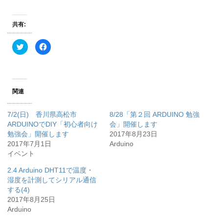
共有:
ク
F
リ
a
ッ
c
ク
e
し
b
て
o
T
o
w
k
関連
i
で
t
共
t
有
e
す
7/2(日) 香川県高松市
8/28「第２回 ARDUINO 勉強
r
る
で
に
ARDUINOでDIY「初心者向け
会」開催します
共
は
勉強会」開催します
有
ク
2017年8月23日
(
リ
2017年7月1日
Arduino
新
ッ
し
ク
イベント
い
し
ウ
て
ィ
く
2.4 Arduino DHT11で温度・
ン
だ
湿度を計測してシリアル通信
ド
さ
ウ
い
する(4)
で
(
開
新
2017年8月25日
き
し
Arduino
ま
い
す
ウ