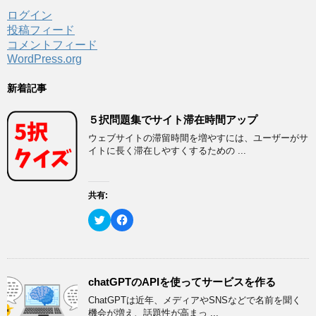
ログイン
投稿フィード
コメントフィード
WordPress.org
新着記事
５択問題集でサイト滞在時間アップ
ウェブサイトの滞留時間を増やすには、ユーザーがサ
イトに長く滞在しやすくするための ...
共有:
ク
F
リ
a
ッ
c
ク
e
し
b
て
o
T
o
w
k
chatGPTのAPIを使ってサービスを作る
i
で
t
共
ChatGPTは近年、メディアやSNSなどで名前を聞く
t
有
e
す
機会が増え、話題性が高まっ ...