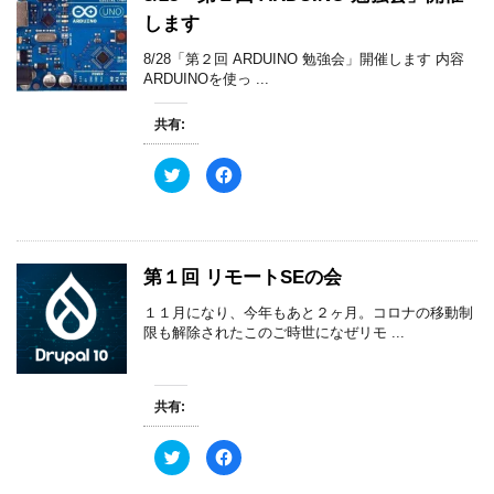
します
8/28「第２回 ARDUINO 勉強会」開催します 内容
ARDUINOを使っ ...
共有:
ク
F
リ
a
ッ
c
ク
e
し
b
て
o
T
o
w
k
第１回 リモートSEの会
i
で
t
共
t
有
１１月になり、今年もあと２ヶ月。コロナの移動制
e
す
r
る
限も解除されたこのご時世になぜリモ ...
で
に
共
は
有
ク
(
リ
新
ッ
共有:
し
ク
い
し
ウ
て
ィ
く
ク
F
ン
だ
リ
a
ド
さ
ッ
c
ウ
い