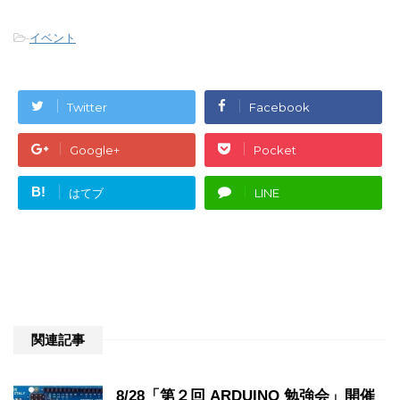
)
ィ
ン
ド
ウ
-
イベント
で
開
き
ま
す
)
Twitter
Facebook
Google+
Pocket
B!
はてブ
LINE
関連記事
8/28「第２回 ARDUINO 勉強会」開催