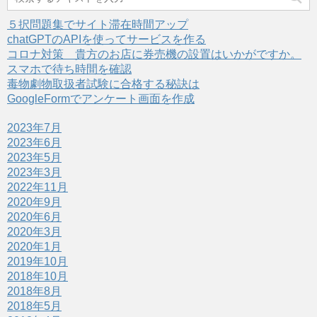
い
し
ウ
て
ィ
く
５択問題集でサイト滞在時間アップ
ン
だ
ド
さ
chatGPTのAPIを使ってサービスを作る
ウ
い
で
(
コロナ対策 貴方のお店に券売機の設置はいかがですか。
開
新
スマホで待ち時間を確認
き
し
ま
い
毒物劇物取扱者試験に合格する秘訣は
す
ウ
)
ィ
GoogleFormでアンケート画面を作成
ン
ド
ウ
2023年7月
で
開
2023年6月
き
ま
2023年5月
す
)
2023年3月
2022年11月
2020年9月
2020年6月
2020年3月
2020年1月
2019年10月
2018年10月
2018年8月
2018年5月