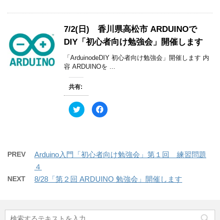
ク
e
で
(
し
b
開
新
て
o
き
し
T
o
ま
い
w
k
す
ウ
7/2(日) 香川県高松市 ARDUINOで
i
で
)
ィ
t
共
ン
DIY「初心者向け勉強会」開催します
t
有
ド
e
す
ウ
r
る
で
「ArduinodeDIY 初心者向け勉強会」開催します 内
で
に
開
共
は
容 ARDUINOを ...
き
有
ク
ま
(
リ
す
新
ッ
)
共有:
し
ク
い
し
ウ
て
ィ
く
ク
F
ン
だ
リ
a
ド
さ
ッ
c
ウ
い
ク
e
で
(
し
b
開
新
て
o
き
し
T
o
ま
い
w
k
す
ウ
PREV
Arduino入門「初心者向け勉強会」第１回 練習問題
i
で
)
ィ
t
共
ン
４
t
有
ド
e
す
ウ
NEXT
8/28「第２回 ARDUINO 勉強会」開催します
r
る
で
で
に
開
共
は
き
有
ク
ま
(
リ
す
新
ッ
)
し
ク