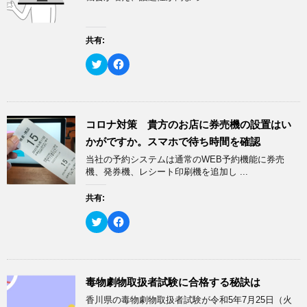
r
る
で
に
共
は
有
ク
(
リ
共有:
新
ッ
し
ク
い
し
ク
F
ウ
て
リ
a
ィ
く
ッ
c
ン
だ
ク
e
ド
さ
し
b
ウ
い
て
o
で
(
T
o
開
新
w
k
コロナ対策 貴方のお店に券売機の設置はい
き
し
i
で
ま
い
t
共
かがですか。スマホで待ち時間を確認
す
ウ
t
有
)
ィ
e
す
当社の予約システムは通常のWEB予約機能に券売
ン
r
る
ド
で
に
機、発券機、レシート印刷機を追加し ...
ウ
共
は
で
有
ク
開
(
リ
共有:
き
新
ッ
ま
し
ク
す
い
し
ク
F
)
ウ
て
リ
a
ィ
く
ッ
c
ン
だ
ク
e
ド
さ
し
b
ウ
い
て
o
で
(
T
o
開
新
w
k
毒物劇物取扱者試験に合格する秘訣は
き
し
i
で
ま
い
t
共
香川県の毒物劇物取扱者試験が令和5年7月25日（火
す
ウ
t
有