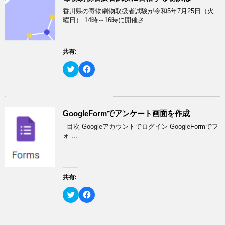
i
で
ま
い
t
共
香川県の毒物劇物取扱者試験が令和5年7月25日（火
す
ウ
t
有
)
ィ
e
す
曜日） 14時～16時に開催さ ...
ン
r
る
ド
で
に
ウ
共
は
で
有
ク
開
(
リ
共有:
き
新
ッ
ま
し
ク
す
い
し
ク
F
)
ウ
て
リ
a
ィ
く
ッ
c
ン
だ
ク
e
ド
さ
し
b
ウ
い
て
o
で
(
T
o
開
新
w
k
GoogleFormでアンケート画面を作成
き
し
i
で
ま
い
t
共
目次 Googleアカウントでログイン GoogleFormでフ
す
ウ
t
有
)
ィ
e
す
ォ ...
ン
r
る
ド
で
に
ウ
共
は
で
有
ク
開
(
リ
き
新
ッ
ま
し
ク
共有:
す
い
し
)
ウ
て
ク
F
ィ
く
リ
a
ン
だ
ッ
c
ド
さ
ク
e
ウ
い
し
b
で
(
て
o
開
新