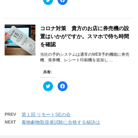
ン
だ
リ
a
ド
さ
ッ
c
ウ
い
ク
e
で
(
し
b
開
新
て
o
き
し
T
o
ま
い
w
k
す
ウ
コロナ対策 貴方のお店に券売機の設
i
で
)
ィ
t
共
ン
置はいかがですか。スマホで待ち時間
t
有
ド
e
す
ウ
r
る
を確認
で
で
に
開
共
は
き
当社の予約システムは通常のWEB予約機能に券売
有
ク
ま
(
リ
機、発券機、レシート印刷機を追加し ...
す
新
ッ
)
し
ク
い
し
共有:
ウ
て
ィ
く
ン
だ
ド
さ
ク
F
ウ
い
リ
a
で
(
ッ
c
開
新
ク
e
き
し
し
b
ま
い
て
o
す
ウ
T
o
)
ィ
w
k
ン
PREV
第１回 リモートSEの会
i
で
ド
t
共
ウ
NEXT
毒物劇物取扱者試験に合格する秘訣は
t
有
で
e
す
開
r
る
き
で
に
ま
共
は