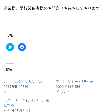
企業様、学校関係者様のお問合せお待ちしております。
共有:
ク
F
リ
a
ッ
c
ク
e
し
b
て
o
T
o
w
k
関連
i
で
t
共
t
有
e
す
vb.net ログインサンプル
第１回 リモートSEの会
r
る
で
に
2017年5月26日
2022年11月5日
共
は
vb.net
有
ク
イベント
(
リ
新
ッ
ラズベリーパイからメール送
し
ク
い
し
信する
ウ
て
ィ
く
2018年10月18日