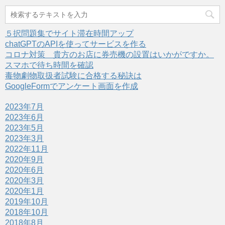
す
有
ク
)
(
リ
新
ッ
し
ク
い
し
５択問題集でサイト滞在時間アップ
ウ
て
ィ
く
chatGPTのAPIを使ってサービスを作る
ン
だ
ド
さ
コロナ対策 貴方のお店に券売機の設置はいかがですか。
ウ
い
スマホで待ち時間を確認
で
(
開
新
毒物劇物取扱者試験に合格する秘訣は
き
し
ま
い
GoogleFormでアンケート画面を作成
す
ウ
)
ィ
ン
2023年7月
ド
ウ
2023年6月
で
開
2023年5月
き
ま
2023年3月
す
2022年11月
)
2020年9月
2020年6月
2020年3月
2020年1月
2019年10月
2018年10月
2018年8月