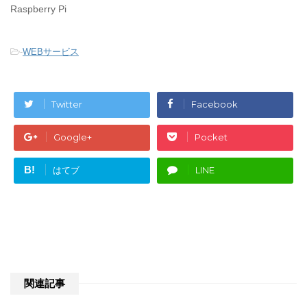
ン
だ
Raspberry Pi
ド
さ
ウ
い
で
(
開
新
き
し
ま
い
-
WEBサービス
す
ウ
)
ィ
ン
ド
ウ
で
Twitter
Facebook
開
き
ま
す
Google+
Pocket
)
B!
はてブ
LINE
関連記事