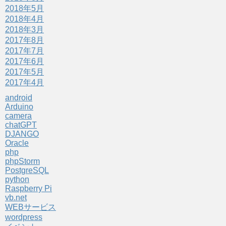
2018年5月
2018年4月
2018年3月
2017年8月
2017年7月
2017年6月
2017年5月
2017年4月
android
Arduino
camera
chatGPT
DJANGO
Oracle
php
phpStorm
PostgreSQL
python
Raspberry Pi
vb.net
WEBサービス
wordpress