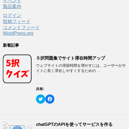
イベント
製品案内
ログイン
投稿フィード
コメントフィード
WordPress.org
新着記事
５択問題集でサイト滞在時間アップ
ウェブサイトの滞留時間を増やすには、ユーザーがサ
イトに長く滞在しやすくするための ...
共有:
ク
F
リ
a
ッ
c
ク
e
し
b
て
o
T
o
w
k
chatGPTのAPIを使ってサービスを作る
i
で