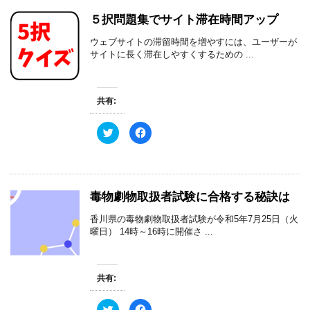
５択問題集でサイト滞在時間アップ
ウェブサイトの滞留時間を増やすには、ユーザーが
サイトに長く滞在しやすくするための ...
共有:
ク
F
リ
a
ッ
c
ク
e
し
b
て
o
T
o
w
k
毒物劇物取扱者試験に合格する秘訣は
i
で
t
共
t
有
香川県の毒物劇物取扱者試験が令和5年7月25日（火
e
す
r
る
曜日） 14時～16時に開催さ ...
で
に
共
は
有
ク
(
リ
新
ッ
共有:
し
ク
い
し
ウ
て
ィ
く
ク
F