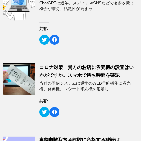
t
共
ChatGPTは近年、メディアやSNSなどで名前を聞く
t
有
e
す
機会が増え、話題性が高まっ ...
r
る
で
に
共
は
有
ク
(
リ
共有:
新
ッ
し
ク
い
し
ク
F
ウ
て
リ
a
ィ
く
ッ
c
ン
だ
ク
e
ド
さ
し
b
ウ
い
て
o
で
(
T
o
開
新
w
k
コロナ対策 貴方のお店に券売機の設置はい
き
し
i
で
ま
い
t
共
かがですか。スマホで待ち時間を確認
す
ウ
t
有
)
ィ
e
す
当社の予約システムは通常のWEB予約機能に券売
ン
r
る
ド
で
に
機、発券機、レシート印刷機を追加し ...
ウ
共
は
で
有
ク
開
(
リ
共有:
き
新
ッ
ま
し
ク
す
い
し
ク
F
)
ウ
て
リ
a
ィ
く
ッ
c
ン
だ
ク
e
ド
さ
し
b
ウ
い
て
o
で
(
T
o
開
新
w
k
毒物劇物取扱者試験に合格する秘訣は
き
し