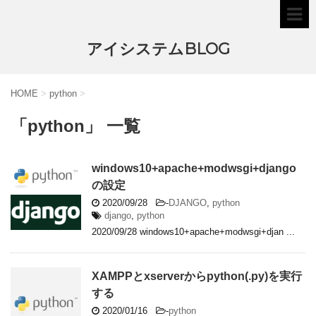
アイシステムBLOG
HOME
>
python
>
「python」 一覧
windows10+apache+modwsgi+django
の設定
2020/09/28
-
DJANGO
,
python
django
,
python
2020/09/28 windows10+apache+modwsgi+djan ...
XAMPPとxserverからpython(.py)を実行
する
2020/01/16
-
python