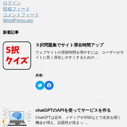
ログイン
投稿フィード
コメントフィード
WordPress.org
新着記事
５択問題集でサイト滞在時間アップ
ウェブサイトの滞留時間を増やすには、ユーザーがサ
イトに長く滞在しやすくするための ...
共有:
ク
F
リ
a
ッ
c
ク
e
し
b
て
o
T
o
w
k
chatGPTのAPIを使ってサービスを作る
i
で
t
共
ChatGPTは近年、メディアやSNSなどで名前を聞く
t
有
e
す
機会が増え、話題性が高まっ ...
r
る