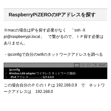
RaspberryPiZEROのIPアドレスを探す
※macの場合はIPを探す必要がなく 「ssh -X
pi@raspberrypi.local」 で繋がるので、ＩＰ探す必要は
ありません。
・ipconfigで自分のwifiのネットワークアドレスを調べる
Shell
1
ipconfig
2
Wireless 
LAN 
adapter
ワイヤレス
ネットワーク接続
:
3
IPv4
アドレス
.
.
.
.
.
.
.
.
.
.
:
127.0.0.9
この場合自分のＰＣのＩＰは 192.168.0.9 で ネットワ
ークアドレスは 192.168.0