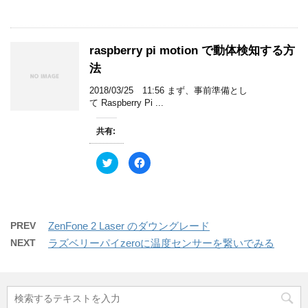
ッ
c
ウ
い
ク
e
で
(
し
b
開
新
て
o
き
し
T
o
ま
い
w
k
す
ウ
raspberry pi motion で動体検知する方
i
で
)
ィ
t
共
ン
法
t
有
ド
e
す
ウ
r
る
で
2018/03/25 11:56 まず、事前準備とし
で
に
開
共
は
て Raspberry Pi ...
き
有
ク
ま
(
リ
す
新
ッ
)
共有:
し
ク
い
し
ウ
て
ィ
く
ク
F
ン
だ
リ
a
ド
さ
ッ
c
ウ
い
ク
e
で
(
し
b
開
新
て
o
き
し
T
o
ま
い
w
k
す
ウ
PREV
ZenFone 2 Laser のダウングレード
i
で
)
ィ
t
共
ン
NEXT
ラズベリーパイzeroに温度センサーを繋いでみる
t
有
ド
e
す
ウ
r
る
で
で
に
開
共
は
き
有
ク
ま
(
リ
す
新
ッ
)