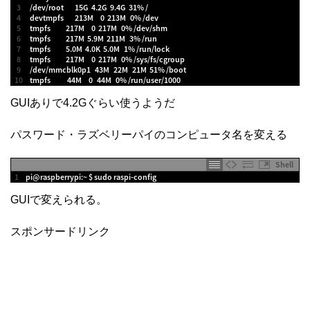
3
/
dev
/
root
15G
4.2G
9.4G
31
%
/
4
devtmpfs
213M
0
213M
0
%
/
dev
5
tmpfs
217M
0
217M
0
%
/
dev
/
shm
6
tmpfs
217M
5.9M
211M
3
%
/
run
7
tmpfs
5.0M
4.0K
5.0M
1
%
/
run
/
lock
8
tmpfs
217M
0
217M
0
%
/
sys
/
fs
/
cgroup
9
/
dev
/
mmcblk0p1
43M
22M
21M
51
%
/
boot
10
tmpfs
44M
0
44M
0
%
/
run
/
user
/
1000
GUIありで4.2Gぐらい使うようだ
パスワード・ラズベリーパイのコンピュータ名を変える
Shell
1
pi
@
raspberrypi
:
~
$
sudo 
raspi
-
config
GUIで変えられる。
スポンサードリンク