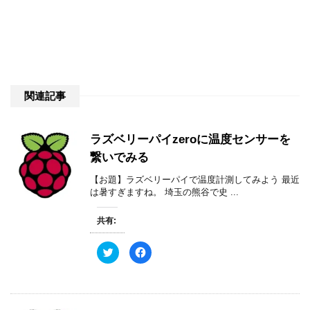
関連記事
ラズベリーパイzeroに温度センサーを
繋いでみる
【お題】ラズベリーパイで温度計測してみよう 最近
は暑すぎますね。 埼玉の熊谷で史 ...
共有:
ク
F
リ
a
ッ
c
ク
e
し
b
て
o
T
o
w
k