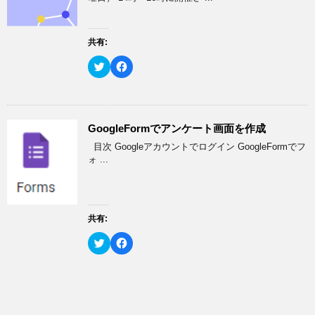
ン
r
る
ド
で
に
ウ
共
は
で
有
ク
開
(
リ
共有:
き
新
ッ
ま
し
ク
す
い
し
ク
F
)
ウ
て
リ
a
ィ
く
ッ
c
ン
だ
ク
e
ド
さ
し
b
ウ
い
て
o
で
(
T
o
開
新
w
k
GoogleFormでアンケート画面を作成
き
し
i
で
ま
い
t
共
目次 Googleアカウントでログイン GoogleFormでフ
す
ウ
t
有
)
ィ
e
す
ォ ...
ン
r
る
ド
で
に
ウ
共
は
で
有
ク
開
(
リ
き
新
ッ
ま
し
ク
共有:
す
い
し
)
ウ
て
ク
F
ィ
く
リ
a
ン
だ
ッ
c
ド
さ
ク
e
ウ
い
し
b
で
(
て
o
開
新
T
o
き
し
w
k
ま
い
i
で
す
ウ