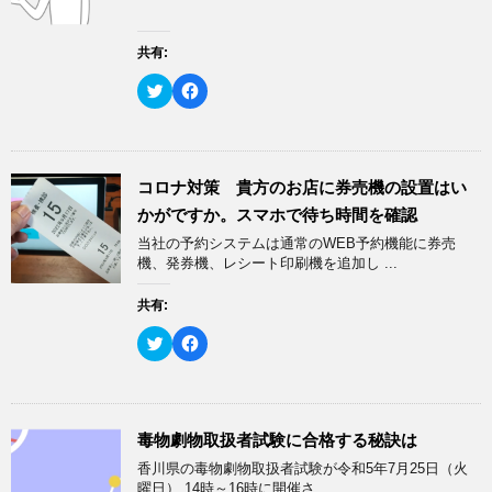
で
に
共
は
有
ク
(
リ
共有:
新
ッ
し
ク
い
し
ク
F
ウ
て
リ
a
ィ
く
ッ
c
ン
だ
ク
e
ド
さ
し
b
ウ
い
て
o
で
(
T
o
開
新
w
k
コロナ対策 貴方のお店に券売機の設置はい
き
し
i
で
ま
い
t
共
かがですか。スマホで待ち時間を確認
す
ウ
t
有
)
ィ
e
す
当社の予約システムは通常のWEB予約機能に券売
ン
r
る
ド
で
に
機、発券機、レシート印刷機を追加し ...
ウ
共
は
で
有
ク
開
(
リ
共有:
き
新
ッ
ま
し
ク
す
い
し
ク
F
)
ウ
て
リ
a
ィ
く
ッ
c
ン
だ
ク
e
ド
さ
し
b
ウ
い
て
o
で
(
T
o
開
新
w
k
毒物劇物取扱者試験に合格する秘訣は
き
し
i
で
ま
い
t
共
香川県の毒物劇物取扱者試験が令和5年7月25日（火
す
ウ
t
有
)
ィ
e
す
曜日） 14時～16時に開催さ ...