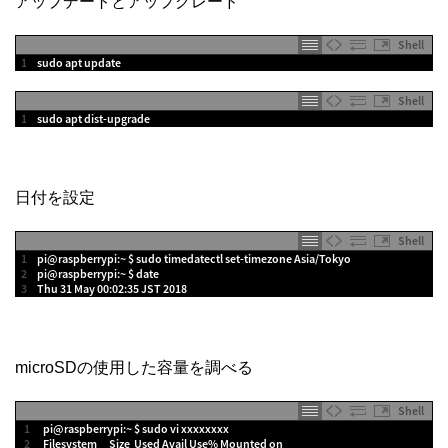
アップデートとアップグレード
Shell
1
sudo 
apt 
update
Shell
1
sudo 
apt 
dist
-
upgrade
日付を設定
Shell
1
pi
@
raspberrypi
:
~
$
sudo 
timedatectl 
set
-
timezone 
Asia
/
Tokyo
2
pi
@
raspberrypi
:
~
$
date
3
Thu
31
May
00
:
02
:
35
JST
2018
microSDの使用した容量を調べる
Shell
1
pi
@
raspberrypi
:
~
$
sudo 
vi
xxxxxxxx
2
Filesystem      
Size  
Used 
Avail 
Use
%
Mounted 
on