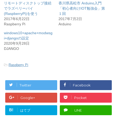
e
す
リモートディスクトップ接続
香川県高松市 Arduino入門
r
る
で
に
でラズベリーパイ
「初心者向けIOT勉強会」第
共
は
(RaspberryPi)を使う
有
ク
１回
(
リ
2017年6月22日
2017年7月2日
新
ッ
し
ク
Raspberry Pi
Arduino
い
し
ウ
て
ィ
く
windows10+apache+modwsg
ン
だ
i+djangoの設定
ド
さ
ウ
い
2020年9月28日
で
(
開
新
DJANGO
き
し
ま
い
す
ウ
)
ィ
ン
-
Raspberry Pi
ド
ウ
で
開
き
ま
Twitter
Facebook
す
)
Google+
Pocket
B!
はてブ
LINE