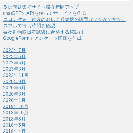
し
ク
い
し
５択問題集でサイト滞在時間アップ
ウ
て
ィ
く
chatGPTのAPIを使ってサービスを作る
ン
だ
ド
さ
コロナ対策 貴方のお店に券売機の設置はいかがですか。
ウ
い
スマホで待ち時間を確認
で
(
開
新
毒物劇物取扱者試験に合格する秘訣は
き
し
ま
い
GoogleFormでアンケート画面を作成
す
ウ
)
ィ
ン
2023年7月
ド
ウ
2023年6月
で
開
2023年5月
き
ま
2023年3月
す
2022年11月
)
2020年9月
2020年6月
2020年3月
2020年1月
2019年10月
2018年10月
2018年8月
2018年5月
2018年4月