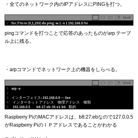
・全てのネットワーク内のIPアドレスにPINGを打つ。
Shell
1
for
/
l
%
i
in
(
0
,
1
,
255
)
do
ping
-
w
1
-
n
1
192.168.0.
%
i
pingコマンドを打つことで応答のあったものがarp テーブ
ル上に残る。
・arpコマンドでネットワーク上の機器をしらべる。
Shell
1
arp
-
a
2
3
インターフェイス
:
192.168.0.9
--
-
0xe
4
インターネット
アドレス
物理アドレス
種類
5
192.168.0.5
b8
-
27
-
eb
-
35
-
e1
-
b6
動的
Raspberry PiのMACアドレスは、b8:27:ebなので127.0.0.5
がRaspberry PiのＩＰアドレスであることがわかる