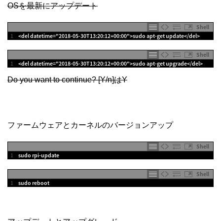
OSを最新にアップデート
Shell
1
<
del 
datetime
=
"2018-05-30T13:20:12+00:00"
>
sudo 
apt
-
get
update
<
/
del
>
Shell
1
<
del 
datetime
=
"2018-05-30T13:20:12+00:00"
>
sudo 
apt
-
get
upgrade
<
/
del
>
Do you want to continue? [Y/n]はY
ファームウェアとカーネルのバージョンアップ
Shell
1
sudo 
rpi
-
update
Shell
1
sudo 
reboot