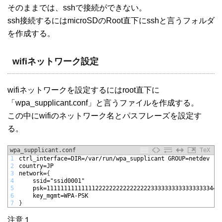
そのままでは、sshで接続ができない。
ssh接続するにはmicroSDのRoot直下にsshと言うフォルダ
を作成する。
wifiネットワーク設定
wifiネットワークを設定するにはroot直下に
「wpa_supplicant.conf」と言うファイルを作成する。
この中にwifiのネットワーク名とパスフレーズを設定す
る。
wpa_supplicant.conf
TeX
1
ctrl
_
interface=DIR=/var/run/wpa
_
supplicant
GROUP=netdev
2
country=JP
3
network=
{
4
ssid="ssid0001"
5
psk=11111111111111222222222222222233333333333333333444
6
key
_
mgmt=WPA-PSK
7
}
注意１